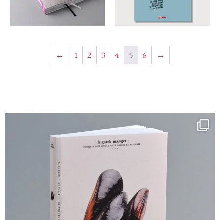
←
1
2
3
4
5
6
→