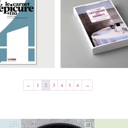
←
1
2
3
4
5
6
→