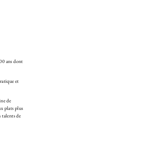
700 ans dont
ratique et
ine de
ux plats plus
 talents de