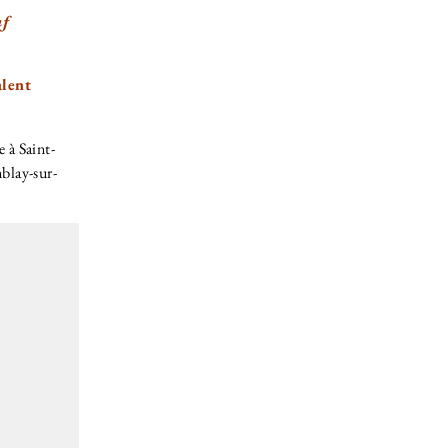
uf
alent
 à Saint-
mblay-sur-