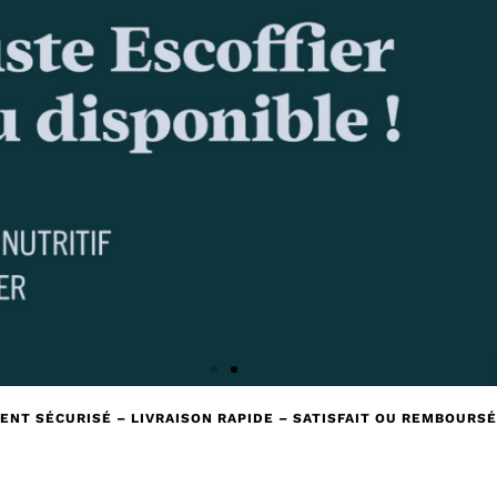
ENT SÉCURISÉ – LIVRAISON RAPIDE – SATISFAIT OU REMBOURSÉ