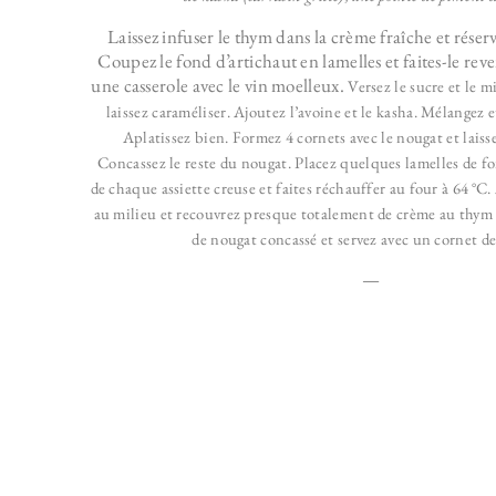
Laissez infuser le thym dans la crème fraîche et rése
Coupez le fond d’artichaut en lamelles et faites-le r
une casserole avec le vin moelleux.
Versez le sucre et le m
laissez caraméliser. Ajoutez l’avoine et le kasha. Mélangez e
Aplatissez bien. Formez 4 cornets avec le nougat et laissez
Concassez le reste du nougat.
Placez quelques lamelles de f
de chaque assiette creuse et faites réchauffer au four à 64 °C
au milieu et recouvrez presque totalement de crème au thym
de nougat concassé et servez avec un cornet d
—