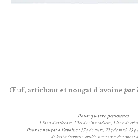
Œuf, artichaut et nougat d’avoine
par 
—
Pour quatre personnes
1 fond d’artichaut,
10 cl de vin moelleux,
1 litre de crè
Pour le nougat à l’avoine :
57 g de sucre,
20 g de miel,
25 g 
de kasha (sarrasin grillé),
une pointe de piment d’