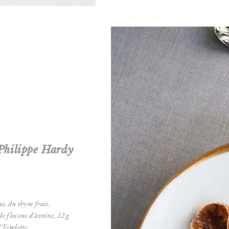
Philippe Hardy
me,
du thym frais.
de flocons d’avoine,
12 g
Espelette.