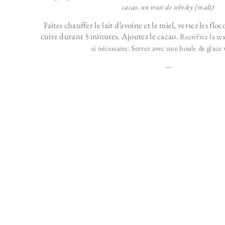
cacao, u
n trait de whisky (malt)
Faites chauffer le lait d’avoine et le miel, versez les floc
cuire durant 5 minutes. Ajoutez le cacao.
Rectifiez la te
si nécessaire.
Servez avec une boule de glace v
—