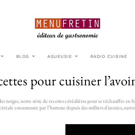
BLOG
AGUEUSIE
RADIO CUISINE
cettes pour cuisiner l’avoi
es neiges, notre série de recettes céréalières pour se réchauffer en h
, céréale consommée par l’homme depuis des milliers d’années, surto