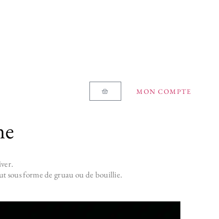
MON COMPTE
ne
iver.
ut sous forme de gruau ou de bouillie.