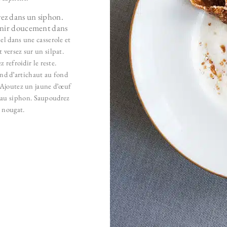
rvez dans un siphon.
evenir doucement dans
iel dans une casserole et
t versez sur un silpat.
 refroidir le reste.
ond d’artichaut au fond
. Ajoutez un jaune d’œuf
 au siphon.
Saupoudrez
e nougat.