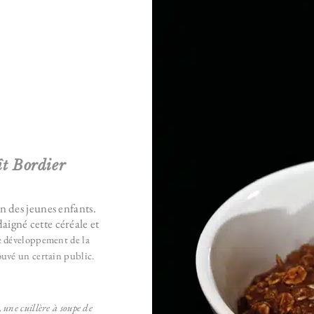
ît Bordier
n des jeunes enfants.
aigné cette céréale et
e développement de la
ouvé un certain public.
, u
ne cuillère à soupe de