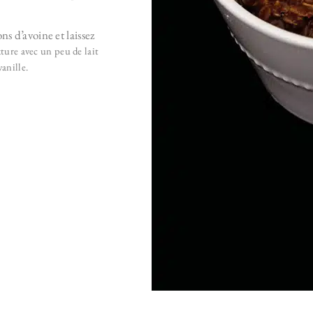
ons d’avoine et laissez
xture avec un peu de lait
anille.