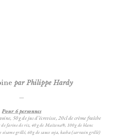
voine
par Philippe Hardy
—
Pour 6 personnes
oine, 50 g de jus d’écrevisse, 20 cl de crème fraîche
 de farine de riz,
40 g de Maïzena®,
100 g de blanc
e sésame grillé,
60 g de sauce soja,
kasha (sarrasin grillé)