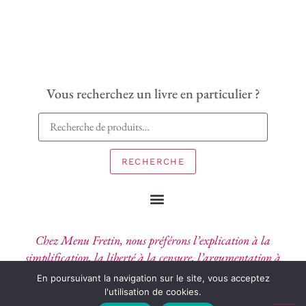
Vous recherchez un livre en particulier ?
RECHERCHE
Chez Menu Fretin, nous préférons l’explication à la
simplification, la liberté à la censure, l’argumentation à
l’affirmation, l’imagination au pouvoir.
En poursuivant la navigation sur le site, vous acceptez
l'utilisation de cookies.