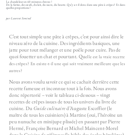
La chandeleur en 60 minutes chrono !
De la farine, des œufs, du lait, du sucre, du beurre. Qu’y a-t-il donc dans une pâte à crêpes ? Et dans
quelles proportions ?
par Laurent Seminel
C’est tout simple une pâte à crêpes, c’est pour ainsi dire le
niveau zéro de la cuisine. Des ingrédients basiques, une
jatte pour tout mélanger et une poêle pour cuire. Pas de
quoi fouetter un chat et pourtant. Qu
elle est la vraie recette
des crêpes ? En existe-t-il une qui soit vraiment meilleure que les
autres ?
Nous avons voulu savoir ce qui se cachait derrière cette
recette fameuse et inconnue tout à la fois. Nous avons
donc répertorié – voir le tableau ci-dessous – vingt
recettes de crêpes issues de tous les univers du livre de
cuisine. Du
Guide culinaire
d’Auguste Escoffier (le
maître de tous les cuisiniers) à Martine (oui, l’héroïne un
peu nunuche en minijupe plissée) en passant par Pierre
Hermé, Françoise Bernard et Michel Maincent-Morel
dans la
Cuisine de référence
(la bible des écoles hôtelières).