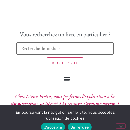
Vous recherchez un livre en particulier ?
RECHERCHE
Chez Menu Fretin, nous préférons l’explication à la
simplification, la liberté à la censure, l’argumentation à
l’affirmation, l’imagination au pouvoir.
En poursuivant la navigation sur le site, vous acceptez
l'utilisation de cookies.
J'accepte
Je refuse