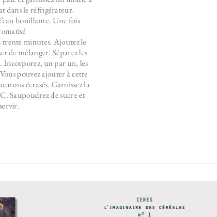
at dans le réfrigérateur.
l’eau bouillante. Une fois
aromatisé
ns trente minutes. Ajoutez le
ser de mélanger. Séparez les
e. Incorporez, un par un, les
. Vous pouvez ajouter à cette
acarons écrasés. Garnissez la
°C. Saupoudrez de sucre et
servir.