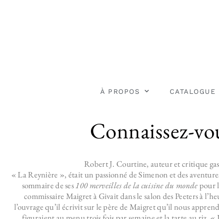
À PROPOS
CATALOGUE
Connaissez-vou
Robert J. Courtine, auteur et critique g
« La Reynière », était un passionné de Simenon et des aventures
sommaire de ses
100 merveilles de la cuisine du monde
pour l
commissaire Maigret à Givait dans le salon des Peeters à l’heu
l’ouvrage qu’il écrivit sur le père de Maigret qu’il nous appren
figuraient au menu trois fois par semaine et la tarte au riz. «