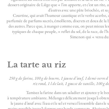
dessert originaire de Liège que « l’on apporte, et c’est un rite
d’autres avec une pâte briochée, et sa
Courtine, qui avait l’humour caustique et le verbe acerbe, 
parfumée de parfums sucrés, émollients, discrets et doux de la
des autres. Parce que, à manger comme eux, on peut mieux les com
typiques de chaque peuple, « reflet du sol, de la race, de 
Simenon qui « venu du f
La tarte au riz​
250 g de farine, 100 g de beurre, 1 jaune d’œuf, 1 demi-verre d’
riz rond, 1 l de lait, 1 gousse de vanille,
100 g de
Tamisez la farine dans un saladier et ajoutez-y le 
à température ambiante. Mélangez délicatement jusqu’à obteni
le jaune d’œuf avec l’eau et le sel et versez l’ensemble dans le s
moins possible jusqu’à former une boule compacte. Abaissez la