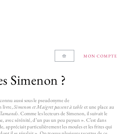
MON COMPTE
ges Simenon ?
connu aussi sous le pseudonyme de
 livre,
Simenon et Maigret passent à table
et une place au
 flamands
. Comme les lecteurs de Simenon, il suivait le
ise, avec sérénité, d’un pas un peu paysan ». C’est dans
, appréciait particulièrement les moules et les frites qui
dont il se régalait ». On trouve plusieurs recettes de ce