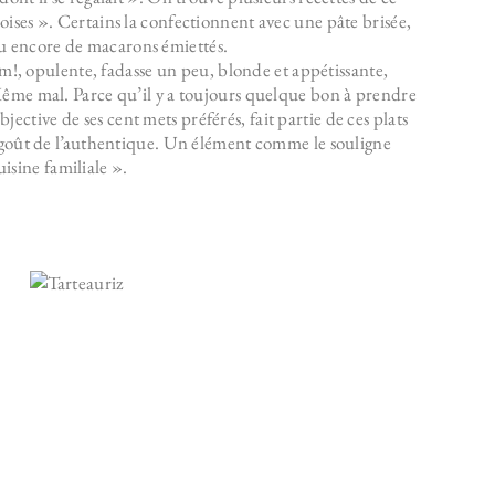
eoises ». Certains la confectionnent avec une pâte brisée,
 ou encore de macarons émiettés.
om!, opulente, fadasse un peu, blonde et appétissante,
 Même mal. Parce qu’il y a toujours quelque bon à prendre
ective de ses cent mets préférés, fait partie de ces plats
le goût de l’authentique. Un élément comme le souligne
isine familiale ».