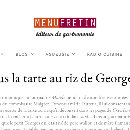
BLOG
AGUEUSIE
RADIO CUISINE
s la tarte au riz de Geor
astronomique au journal
Le Monde
pendant de nombreuses années, 
 du commissaire Maigret. Devenu ami de l’auteur, il lui consacra un
a recette de la tarte au riz qu’il découvrit dans les pages de
Chez les
re du café et « la tarte au riz entrait dans sa vie, dans sa gourmand
d que le petit Georges qui était né de père wallon et de mère flamande
 Il avait une véritable passion pour ce dessert typiquement belge (…) 