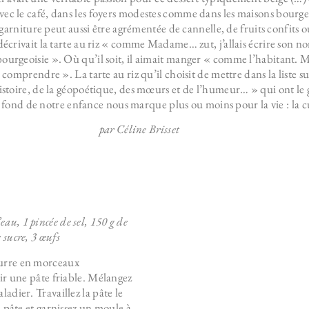
, avec le café, dans les foyers modestes comme dans les maisons bourg
 garniture peut aussi être agrémentée de cannelle, de fruits confits
décrivait la tarte au riz « comme Madame… zut, j’allais écrire son n
 bourgeoisie ». Où qu’il soit, il aimait manger « comme l’habitant.
prendre ». La tarte au riz qu’il choisit de mettre dans la liste subj
l’histoire, de la géopoétique, des mœurs et de l’humeur… » qui ont 
ond de notre enfance nous marque plus ou moins pour la vie : la cu
par Céline Brisset
eau, 1 pincée de sel, 150 g de
 sucre, 3 œufs
beurre en morceaux
r une pâte friable. Mélangez
aladier. Travaillez la pâte le
 pâte et garnissez un moule à