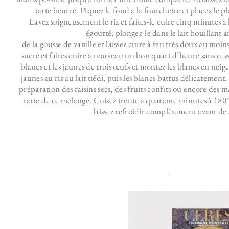
tarte beurré. Piquez le fond à la fourchette et placez le pl
Lavez soigneusement le riz et faites-le cuire cinq minutes à 
égoutté, plongez-le dans le lait bouillant 
de la gousse de vanille et laissez cuire à feu très doux au moi
sucre et faites cuire à nouveau un bon quart d’heure sans ces
blancs et les jaunes de trois œufs et montez les blancs en neig
jaunes au riz au lait tiédi, puis les blancs battus délicatement
préparation des raisins secs, des fruits confits ou encore des m
tarte de ce mélange. Cuisez trente à quarante minutes à 180
laissez refroidir complètement avant de 