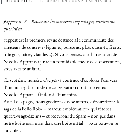
DESCRIPTION
INFORMATIONS COMPLÉMENTAIRES
Description
#appert n° 7 – Revue sur les conserves : reportages, recettes du
quotidien
#appert est la première revue destinée à la communauté des
amateurs de conserve (légumes, poissons, plats cuisinés, fruits,
foie gras, pâtes, viandes…). Si vous pensez que l’invention de
Nicolas Appert est juste un formidable mode de conservation,
vous avez tout faux.
Ce septième numéro d’
#appert
continue d’explorer l’univers
d’un incroyable mode de conservation dont l’inventeur –
Nicolas Appert – fit don à l’humanité.
Au fil des pages, nous gravirons des sommets, découvrirons la
saga de la Belle-Iloise – marque emblématique qui fête ses
quatre-vingt-dix ans – et recevrons du Spam – non pas dans
notre boîte mail mais dans une boîte métal – pour pouvoir le
cuisinier.