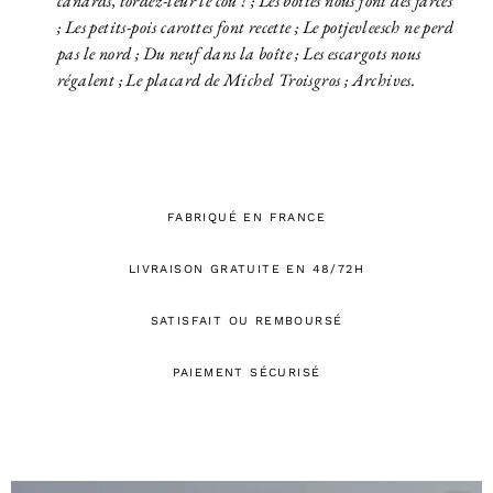
canards, tordez-leur le cou ! ; Les boîtes nous font des farces
; Les petits-pois carottes font recette ; Le potjevleesch ne perd
pas le nord ; Du neuf dans la boîte ; Les escargots nous
régalent ; Le placard de Michel Troisgros ; Archives.
FABRIQUÉ EN FRANCE
LIVRAISON GRATUITE EN 48/72H
SATISFAIT OU REMBOURSÉ
PAIEMENT SÉCURISÉ