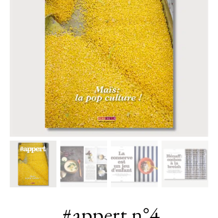
#appert n°4