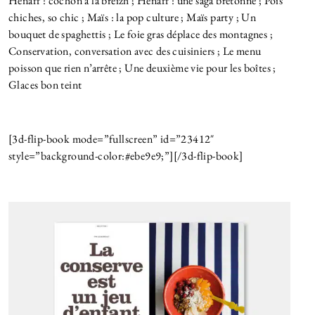
Hénaff : cochon à la breizh ; Hénaff : une saga bretonne ; Pois
chiches, so chic ; Maïs : la pop culture ; Maïs party ; Un
bouquet de spaghettis ; Le foie gras déplace des montagnes ;
Conservation, conversation avec des cuisiniers ; Le menu
poisson que rien n’arrête ; Une deuxième vie pour les boîtes ;
Glaces bon teint
[3d-flip-book mode=”fullscreen” id=”23412″
style=”background-color:#ebe9e9;”][/3d-flip-book]