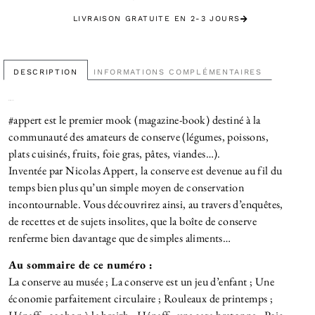
LIVRAISON GRATUITE EN 2-3 JOURS
SATISFAIT OU REMBOURSÉ
DESCRIPTION
INFORMATIONS COMPLÉMENTAIRES
Description
#appert est le premier mook (magazine-book) destiné à la
communauté des amateurs de conserve (légumes, poissons,
plats cuisinés, fruits, foie gras, pâtes, viandes…).
Inventée par Nicolas Appert, la conserve est devenue au fil du
temps bien plus qu’un simple moyen de conservation
incontournable. Vous découvrirez ainsi, au travers d’enquêtes,
de recettes et de sujets insolites, que la boîte de conserve
renferme bien davantage que de simples aliments…
Au sommaire de ce numéro :
La conserve au musée ; La conserve est un jeu d’enfant ; Une
économie parfaitement circulaire ; Rouleaux de printemps ;